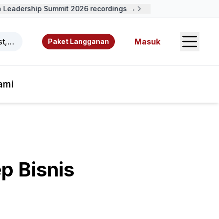
eadership Summit 2026 recordings →
Open S
ast, video, sumber daya, dan penulis.
Masuk
Paket Langganan
ami
p Bisnis