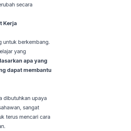
berubah secara
t Kerja
ang untuk berkembang.
elajar yang
dasarkan apa yang
i yang dapat membantu
ya dibutuhkan upaya
usahawan, sangat
tuk terus mencari cara
an.