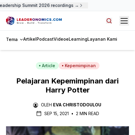
eadership Summit 2026 recordings →
Open
Cari artike
Artikel
Podcast
Video
eLearning
Layanan Kami
Tema
Article
Kepemimpinan
Pelajaran Kepemimpinan dari
Harry Potter
OLEH
EVA CHRISTODOULOU
SEP 15, 2021
•
2 MIN READ