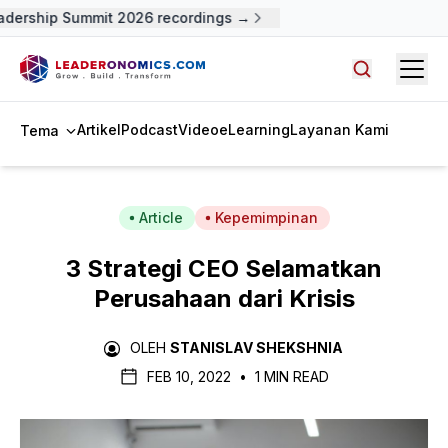
ership Summit 2026 recordings →
Open
Cari artike
Artikel
Podcast
Video
eLearning
Layanan Kami
Tema
Article
Kepemimpinan
3 Strategi CEO Selamatkan
Perusahaan dari Krisis
OLEH
STANISLAV SHEKSHNIA
FEB 10, 2022
•
1 MIN READ