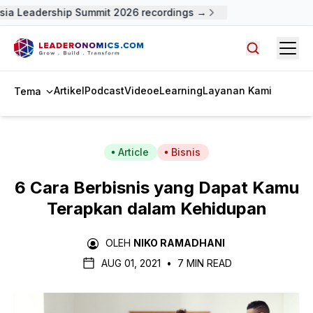
a Leadership Summit 2026 recordings →
Open
Cari artike
Artikel
Podcast
Video
eLearning
Layanan Kami
Tema
Article
Bisnis
6 Cara Berbisnis yang Dapat Kamu
Terapkan dalam Kehidupan
OLEH
NIKO RAMADHANI
AUG 01, 2021
•
7 MIN READ