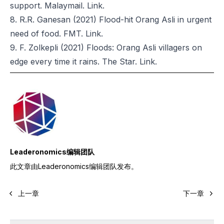
support. Malaymail.
Link.
8. R.R. Ganesan (2021) Flood-hit Orang Asli in urgent
need of food. FMT.
Link.
9. F. Zolkepli (2021) Floods: Orang Asli villagers on
edge every time it rains. The Star.
Link.
Leaderonomics编辑团队
此文章由Leaderonomics编辑团队发布。
上一章
下一章