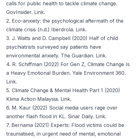
calls for public health to tackle climate change.
GovInsider.
Link.
2. Eco-anxiety: the psychological aftermath of the
climate crisis (n.d.) Iberdrola.
Link.
3. J. Watts and D. Campbell (2020) Half of child
psychiatrists surveyed say patients have
environmental anxiety. The Guardian.
Link.
4. R. Schiffman (2022) For Gen Z, Climate Change Is
a Heavy Emotional Burden. Yale Environment 360.
Link.
5. Climate Change & Mental Health Part 1 (2020)
Klima Action Malaysia.
Link.
6. M. Kaur (2022) Social media users rage over
another flash flood in KL. Sinar Daily.
Link.
7. Bernama (2021) Experts: Flood victims could be
traumatised, in urgent need of mental, emotional