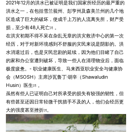
2021年12月的洪水已被证明是我们国家所经历的最严重的
洪水之一，在包括雪兰莪州、彭亨州及森美兰州的几个地
区造成了巨大的破坏，使成千上万的人流离失所，财产受
损，至少有48人死亡
。
[7]
在洪灾初期不得不呆在杂乱无章的洪灾救济中心的第一次
经历，对于对新环境感到不舒服的灾民来说是阴影的。洪
水消退过后，也是灾民悲剧的延续，因为他们目睹了自己
的家和办公室遭到破坏，导致一些人在清理物业后，面临
极度疲惫。- 职业健康医生、马来西亚职业安全与健康协
会（MSOSH）主席
沙瓦鲁丁·胡辛（
Shawaludin
Husin）医生
。
[7]
虽然有些人已证明自己对所承受的损失有较强的韧性，但
有些甚至还因日常轻微干扰措手不及的人，他们会经历更
大的强度甚至挫折
。
[7]