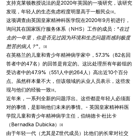
支持克莱顿教授说法的是2020年英国的一项研究，该研究
发现，年轻人的生态焦虑程度明显高于一般民众
。
[3]
这项调查由
英国皇家精神科医学院
在2020年9月初进行，
询问其在
国家医疗服务体系
（NHS）工作的成员：
“在过
去的一年里，你是否见过因为环境和生态问题而感到极度
愁苦的病人？"。
[3]
在英格兰的儿童和青少年精神病学家中，57.3%（82名回
答者中的47名）的回答是肯定的。这比处理所有年龄组的
受访者中的47.9%（551人中的264人）高出近10个百分
点。虽然样本量不大，但该领域的从业人员表示，这些发
现与他们的经验一致
。
[3]
近年来，一系列全新的问题浮出。这些都是年轻人必须面
对的事情，是影响他们未来的事情。-
英国皇家精神科医
学院
儿童和青少年精神病学主任，伯纳德卡·杜比卡
（Bernadka Dubicka）
[3]
由于年轻一代（尤其是Z世代成员）比他们的长辈对社交