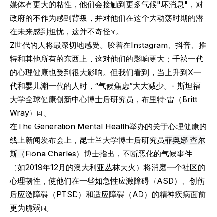
媒体有更大的粘性，他们会接触到更多气候"坏消息"，对
政府的不作为感到背叛，并对他们在这个大动荡时期的潜
在未来感到担忧，这并不奇怪
。
[4]
Z世代的人将最深切地感受。胶着在Instagram、抖音、推
特和其他所有的东西上，这对他们的影响更大；千禧一代
的心理健康也受到很大影响。但我们看到，当上升到X一
代和
婴儿潮一代的人
时，“气候焦虑”大大减少。- 斯坦福
大学全球健康创新中心博士后研究员，
布里特·雷（
Britt
Wray）
。
[4]
在
The Generation Mental Health
举办的关于心理健康的
线上新闻发布会上，昆士兰大学博士后研究员
菲奥娜·查尔
斯（
Fiona Charles）博士指出，不断恶化的气候事件
（如2019年12月的澳大利亚丛林大火）将消磨一个社区的
心理韧性，使他们在一些如急性应激障碍（ASD）、创伤
后应激障碍（PTSD）和适应障碍（AD）的精神疾病面前
更为脆弱
。
[5]