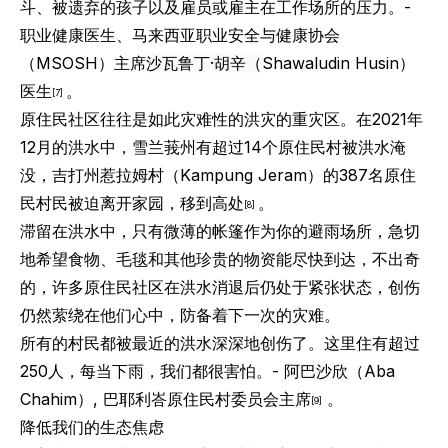
斗、被遗弃的孩子以及雇员或雇主在工作场所的压力。-
职业健康医生、马来西亚职业安全与健康协会
（MSOSH）主席
沙瓦鲁丁·胡辛（
Shawaludin Husin）
医生
。
[7]
原住民社区往往是如此灾难性的洪灾的重灾区。在2021年
12月的洪水中，雪兰莪州有超过14个原住民村被洪水淹
没，吉打州惹拉姆村（Kampung Jeram）的387名原住
民村民被迫离开家园，移到高处
。
[8]
滞留在洪水中，只有微薄的帐篷作为你的避雨场所，急切
地希望食物、毛毯和其他珍贵的物资能尽快到达，不出奇
的，许多原住民社区在洪水消退后仍处于紧张状态，创伤
仍然萦绕在他们心中，防备着下一次的灾难。
所有的村民都被最近的洪水深深地创伤了。这里住有超过
250人，每当下雨，我们都很害怕。-
阿巴沙欣
（Aba
Chahim）,
巴耶利峇原住民村
委员会主席
。
[9]
降低我们的生态焦虑