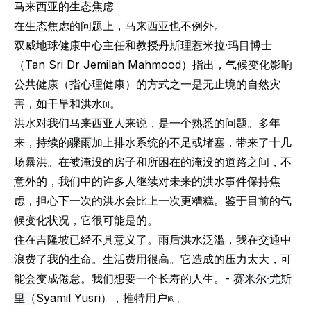
马来西亚的生态焦虑
在生态焦虑的问题上，马来西亚也不例外。
双威地球健康中心主任和教授
丹斯理惹米拉·玛目
博士
（Tan Sri Dr Jemilah Mahmood）指出，气候变化影响
公共健康（指心理健康）的方式之一是无止境的自然灾
害，如干旱和洪水
。
[1]
洪水对我们马来西亚人来说，是一个熟悉的问题。多年
来，持续的
骤雨
加上排水系统的不足或堵塞，带来了十几
场
暴
洪。在被淹没的房子和所困在的淹没的道路之间，不
意外的，我们中的许多人继续对未来的洪水事件保持焦
虑，担心下一次的洪水会比上一次更糟糕。鉴于目前的气
候变化状况，它很可能是的。
住在吉隆坡已经不具意义了。雨后洪水泛滥，我在交通中
浪费了我的生命。生活费用很高。它造成的压力太大，可
能会变成倦怠。我们想要一个长寿的人生。-
赛米尔·尤斯
里（
Syamil Yusri），推特用户
。
[6]