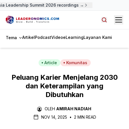
a Leadership Summit 2026 recordings →
Open
Cari artike
Artikel
Podcast
Video
eLearning
Layanan Kami
Tema
Article
Komunitas
Peluang Karier Menjelang 2030
dan Keterampilan yang
Dibutuhkan
OLEH
AMIRAH NADIAH
NOV 14, 2025
•
2 MIN READ