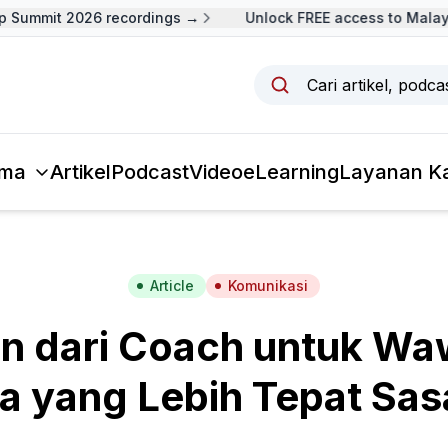
Summit 2026 recordings →
Unlock FREE access to Malaysi
Cari artikel, podc
ma
Artikel
Podcast
Video
eLearning
Layanan K
Article
Komunikasi
an dari Coach untuk W
ja yang Lebih Tepat Sas