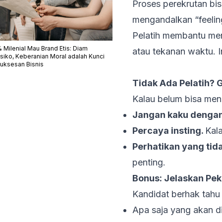
Proses perekrutan bis
mengandalkan “
feeli
Pelatih membantu men
 Milenial Mau Brand Etis: Diam
atau tekanan waktu. I
isiko, Keberanian Moral adalah Kunci
uksesan Bisnis
Tidak Ada Pelatih? 
Kalau belum bisa meng
Jangan kaku dengan
Percaya insting.
Kala
Perhatikan yang tid
penting.
Bonus: Jelaskan Pek
Kandidat berhak tahu
Apa saja yang akan di