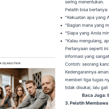
sering menentukan.
Pelatih bisa bertanya:
“Kekuatan apa yang A
“Bagian mana yang m
“Siapa yang Anda min
“Kalau mengulang, a
Pertanyaan seperti in
informasi yang sanga
Contoh: seorang kand
A SELANJUTNYA
Kedengarannya aman, t
memberi tiga tugas ny
tidak disukai, lalu gal
Baca Juga:
3. Pelatih Membawa