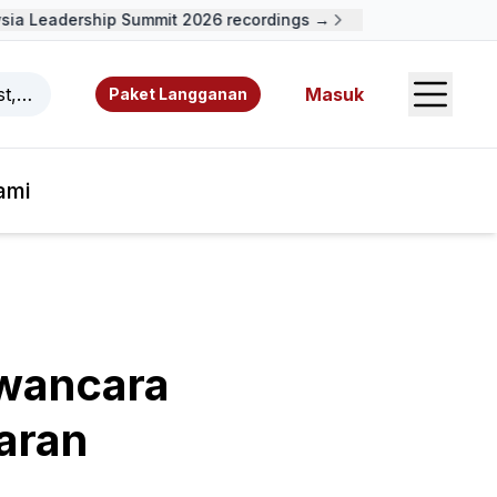
a Leadership Summit 2026 recordings →
Open S
ast, video, sumber daya, dan penulis.
Masuk
Paket Langganan
ami
awancara
aran