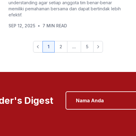
understanding agar setiap anggota tim benar-benar
memiliki pemahaman bersama dan dapat bertindak lebih
efektif.
SEP 12, 2025
•
7 MIN READ
1
2
...
5
der's Digest