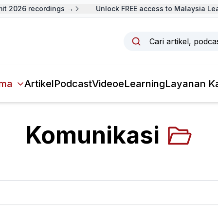
 2026 recordings →
Unlock FREE access to Malaysia Lead
Cari artikel, podc
ma
Artikel
Podcast
Video
eLearning
Layanan K
Komunikasi