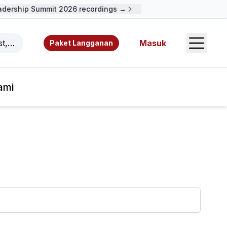
ership Summit 2026 recordings →
Open S
ast, video, sumber daya, dan penulis.
Masuk
Paket Langganan
ami