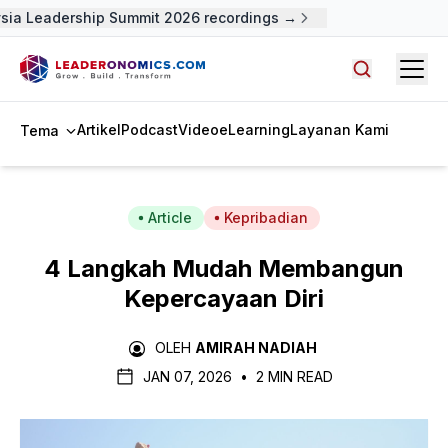
ia Leadership Summit 2026 recordings →
Open
Cari artike
Artikel
Podcast
Video
eLearning
Layanan Kami
Tema
Article
Kepribadian
4 Langkah Mudah Membangun
Kepercayaan Diri
OLEH
AMIRAH NADIAH
JAN 07, 2026
•
2 MIN READ