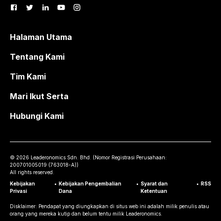
Halaman Utama
Tentang Kami
Tim Kami
Mari Ikut Serta
Hubungi Kami
©
2026
Leaderonomics Sdn. Bhd. (
Nomor Registrasi Perusahaan:
200701005019 (763018-A))
All rights reserved.
Kebijakan
•
Kebijakan Pengembalian
•
Syarat dan
•
RSS
Privasi
Dana
Ketentuan
Disklaimer: Pendapat yang diungkapkan di situs web ini adalah milik penulis atau
orang yang mereka kutip dan belum tentu milik Leaderonomics.