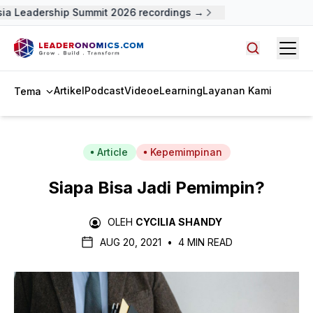
a Leadership Summit 2026 recordings →
Open
Cari artike
Artikel
Podcast
Video
eLearning
Layanan Kami
Tema
Article
Kepemimpinan
Siapa Bisa Jadi Pemimpin?
OLEH
CYCILIA SHANDY
AUG 20, 2021
•
4 MIN READ