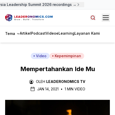
sia Leadership Summit 2026 recordings →
Open
Cari artike
Artikel
Podcast
Video
eLearning
Layanan Kami
Tema
Video
Kepemimpinan
Mempertahankan Ide Mu
OLEH
LEADERONOMICS TV
JAN 14, 2021
•
1 MIN VIDEO