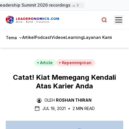
adership Summit 2026 recordings →
Open
Cari artike
Artikel
Podcast
Video
eLearning
Layanan Kami
Tema
Article
Kepemimpinan
Catat! Kiat Memegang Kendali
Atas Karier Anda
OLEH
ROSHAN THIRAN
JUL 19, 2021
•
2 MIN READ