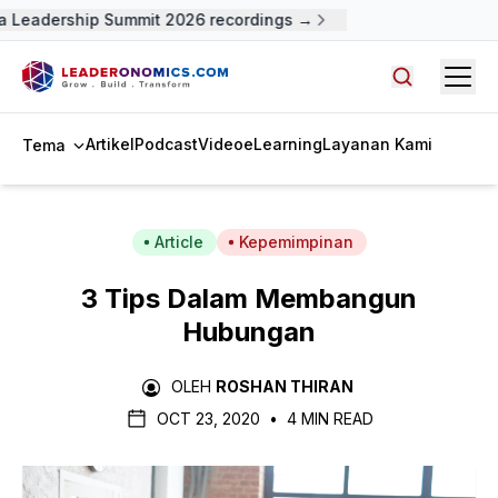
 Leadership Summit 2026 recordings →
Open
Cari artike
Artikel
Podcast
Video
eLearning
Layanan Kami
Tema
Article
Kepemimpinan
3 Tips Dalam Membangun
Hubungan
OLEH
ROSHAN THIRAN
OCT 23, 2020
•
4 MIN READ