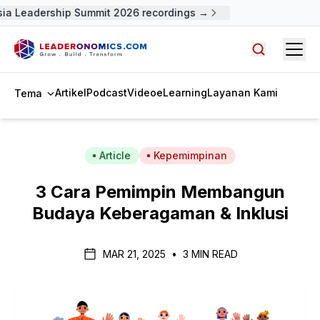
ia Leadership Summit 2026 recordings →
Open
Cari artike
Artikel
Podcast
Video
eLearning
Layanan Kami
Tema
Article
Kepemimpinan
3 Cara Pemimpin Membangun
Budaya Keberagaman & Inklusi
MAR 21, 2025
•
3 MIN READ