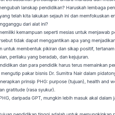
 mengubah lanskap pendidikan? Haruskah lembaga pen
ang telah kita lakukan sejauh ini dan memfokuskan en
ngganggu dari alat ini?
emiliki kemampuan seperti mesias untuk menjawab p
ersebut tidak dapat menggantikan apa yang menjadikan
 untuk membentuk pikiran dan sikap positif, tertanam d
aian, perilaku yang beradab, dan kejujuran.
endidikan dan para pendidik harus terus memainkan pe
n mengutip pakar bisnis Dr. Sumitra Nair dalam pidatony
nerapkan prinsip PHG:
purpose
(tujuan),
health and w
dan
gratitude
(rasa syukur).
a PHG, daripada GPT, mungkin lebih masuk akal dalam 
, tujuan pendidikan tinggi adalah untuk memungkinka