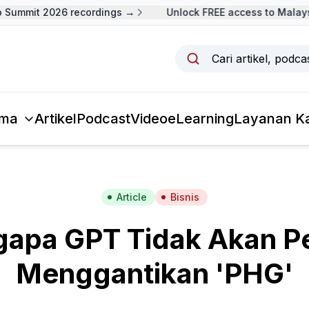
Summit 2026 recordings →
Unlock FREE access to Malaysi
Cari artikel, podc
ma
Artikel
Podcast
Video
eLearning
Layanan K
Article
Bisnis
apa GPT Tidak Akan P
Menggantikan 'PHG'