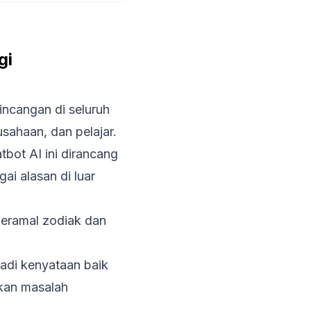
gi
bincangan di seluruh
usahaan, dan pelajar.
bot AI ini dirancang
ai alasan di luar
meramal zodiak dan
adi kenyataan baik
kan masalah
.