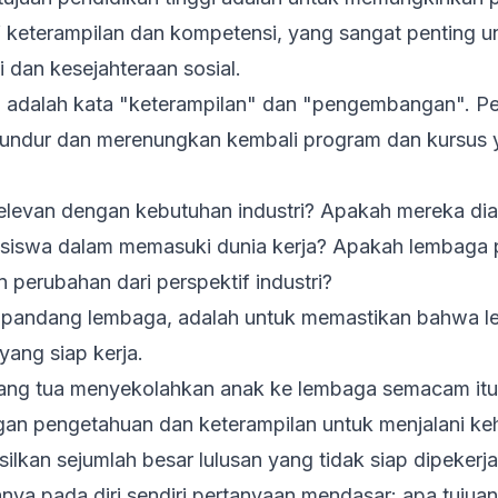
tif keterampilan dan kompetensi, yang sangat penting
dan kesejahteraan sosial.
ini adalah kata "keterampilan" dan "pengembangan". P
undur dan merenungkan kembali program dan kursus
relevan dengan kebutuhan industri? Apakah mereka di
swa dalam memasuki dunia kerja? Apakah lembaga pe
n perubahan dari perspektif industri?
t pandang lembaga, adalah untuk memastikan bahwa l
yang siap kerja.
 orang tua menyekolahkan anak ke lembaga semacam it
gan pengetahuan dan keterampilan untuk menjalani ke
silkan sejumlah besar lulusan yang tidak siap dipeker
nya pada diri sendiri pertanyaan mendasar: apa tujua