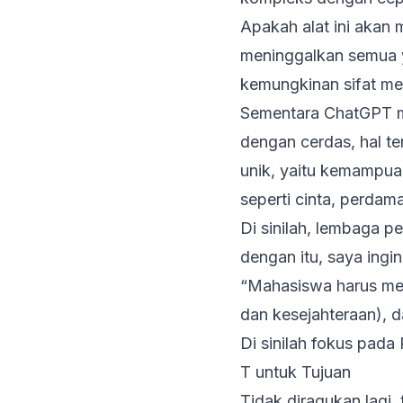
Apakah alat ini akan
meninggalkan semua y
kemungkinan sifat me
Sementara ChatGPT m
dengan cerdas, hal t
unik, yaitu kemampuan
seperti cinta, perdam
Di sinilah, lembaga p
dengan itu, saya ingi
“Mahasiswa harus me
dan kesejahteraan), 
Di sinilah fokus pad
T untuk Tujuan
Tidak diragukan lagi