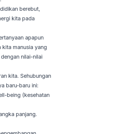
didikan berebut,
ergi kita pada
ertanyaan apapun
 kita manusia yang
engan nilai-nilai
ran kita. Sehubungan
a baru-baru ini:
ell-being
(kesehatan
jangka panjang.
n pengembangan