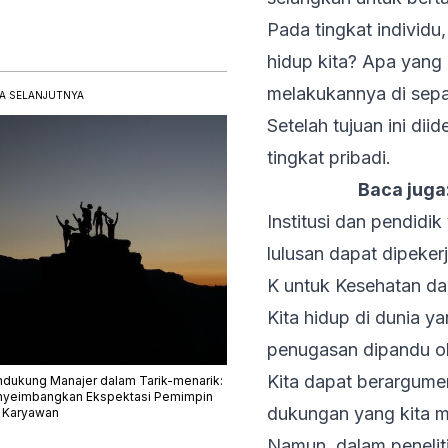
Pada tingkat individu,
hidup kita? Apa yang k
melakukannya di sepa
A SELANJUTNYA
Setelah tujuan ini di
tingkat pribadi.
Baca juga
Institusi dan pendid
lulusan dapat dipek
K untuk Kesehatan d
Kita hidup di dunia y
penugasan dipandu ol
Kita dapat berargum
dukung Manajer dalam Tarik-menarik:
yeimbangkan Ekspektasi Pemimpin
dukungan yang kita mi
 Karyawan
Namun, dalam peneliti