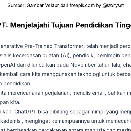
Sumber
:
Gambar Vektpr dari
freepik.com
by
@storyset
: Menjelajahi Tujuan Pendidikan Ting
enerative Pre-Trained Transformer
, telah menjadi per
sialis kecerdasan buatan (AI), pendidik, pemimpin per
enAI dan diluncurkan pada November tahun lalu, chat
kembali cara kita menggunakan teknologi untuk berbag
 pendidikan.
a merencanakan perjalanan, menulis email, bahkan 
an kita.
ikan, ChatGPT bisa dibilang sebagai mimpi yang menj
 akademisi, mengingat kemampuannya untuk memecah
at berdasarkan percakapan antara manusia dan mesin