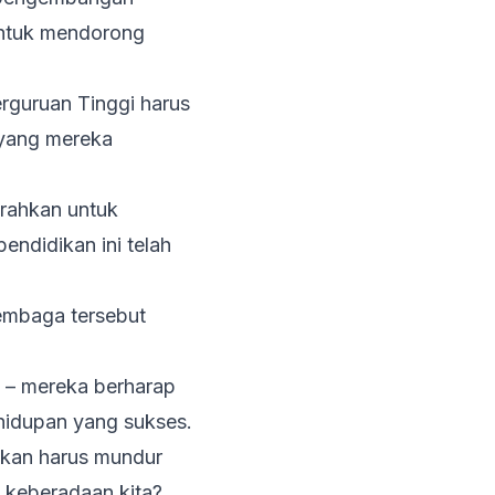
 untuk mendorong
erguruan Tinggi harus
 yang mereka
arahkan untuk
ndidikan ini telah
embaga tersebut
u – mereka berharap
hidupan yang sukses.
jakan harus mundur
n keberadaan kita?