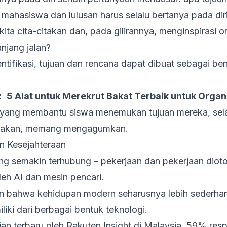
 mahasiswa dan lulusan harus selalu bertanya pada diri
ita cita-citakan dan, pada gilirannya, menginspirasi o
njang jalan?
identifikasi, tujuan dan rencana dapat dibuat sebagai 
:
5 Alat untuk Merekrut Bakat Terbaik untuk Organ
ik yang membantu siswa menemukan tujuan mereka, sel
erjakan, memang mengagumkan.
an Kesejahteraan
ang semakin terhubung – pekerjaan dan pekerjaan dioto
eh AI dan mesin pencari.
en bahwa kehidupan modern seharusnya lebih sederha
liki dari berbagai bentuk teknologi.
an terbaru oleh Rakuten Insight di Malaysia, 59% res