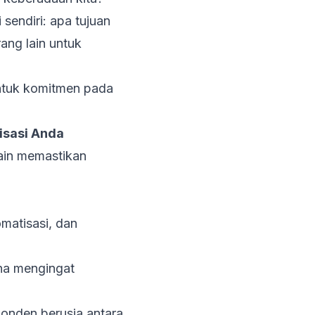
 sendiri: apa tujuan
rang lain untuk
bentuk komitmen pada
isasi Anda
ain memastikan
matisasi, dan
na mengingat
ponden berusia antara