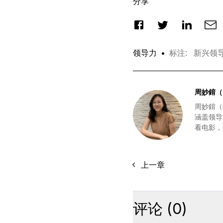
分享
领导力
•
标注
:
新兴领
周妙錥（M
周妙錥（
涵盖领导
看电影，
上一章
评论
(
0
)