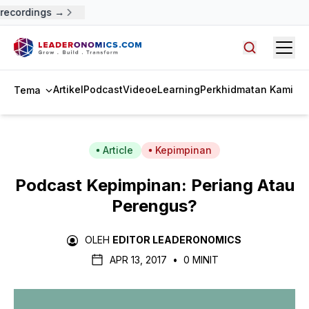
recordings →
Open
Cari artike
Artikel
Podcast
Video
eLearning
Perkhidmatan Kami
Tema
Article
Kepimpinan
Podcast Kepimpinan: Periang Atau
Perengus?
OLEH
EDITOR LEADERONOMICS
APR 13, 2017
•
0 MINIT