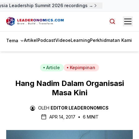
ia Leadership Summit 2026 recordings →
Open
Cari artike
Artikel
Podcast
Video
eLearning
Perkhidmatan Kami
Tema
Article
Kepimpinan
Hang Nadim Dalam Organisasi
Masa Kini
OLEH
EDITOR LEADERONOMICS
APR 14, 2017
•
6 MINIT