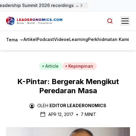
adership Summit 2026 recordings →
Open
Cari artike
Artikel
Podcast
Video
eLearning
Perkhidmatan Kami
Tema
Article
Kepimpinan
K-Pintar: Bergerak Mengikut
Peredaran Masa
OLEH
EDITOR LEADERONOMICS
APR 12, 2017
•
7 MINIT