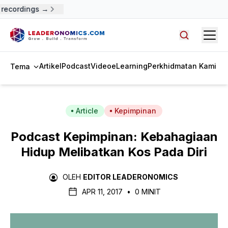
recordings →
Open
Cari artike
Artikel
Podcast
Video
eLearning
Perkhidmatan Kami
Tema
Article
Kepimpinan
Podcast Kepimpinan: Kebahagiaan
Hidup Melibatkan Kos Pada Diri
OLEH
EDITOR LEADERONOMICS
APR 11, 2017
•
0 MINIT