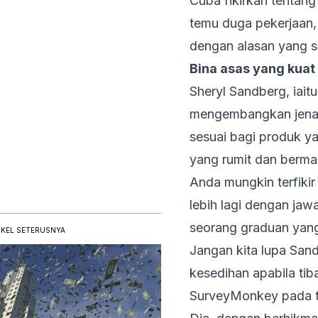
Cuba fikirkan tentang
temu duga pekerjaan,
dengan alasan yang si
Bina asas yang kuat 
Sheryl Sandberg, iai
mengembangkan
jen
sesuai bagi produk y
yang rumit dan berm
Anda mungkin terfikir
lebih lagi dengan jaw
seorang graduan yang
IKEL SETERUSNYA
Jangan kita lupa San
kesedihan apabila ti
SurveyMonkey pada t