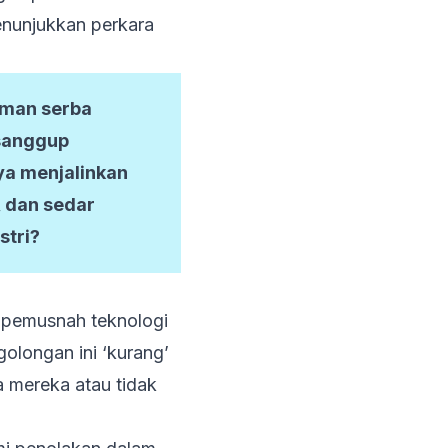
menunjukkan perkara
aman serba
 sanggup
ya menjalinkan
 dan sedar
stri?
i pemusnah teknologi
olongan ini ‘kurang’
a mereka atau tidak