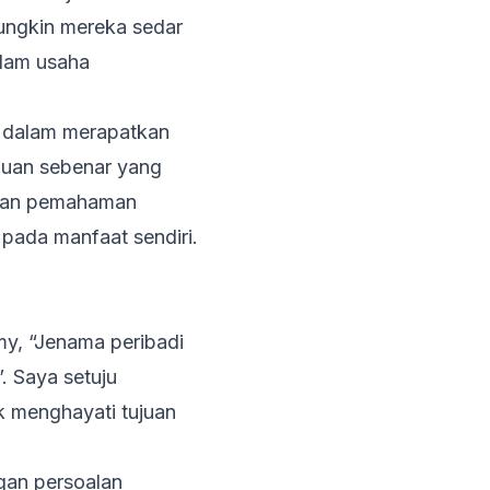
Mungkin mereka sedar
alam usaha
 dalam merapatkan
juan
sebenar yang
 akan pemahaman
 pada manfaat sendiri.
my,
“Jenama peribadi
”
. Saya setuju
k menghayati
tujuan
gan
persoalan