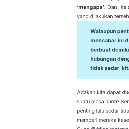
‘
mengapa’
. Dan jika
yang dilakukan terse
Walaupun pent
mencabar ini d
berbuat demiki
hubungan deng
tidak sedar, k
Adakah kita dapat du
suatu masa nanti? Ke
penting lalu sedar ti
memberi mereka kes