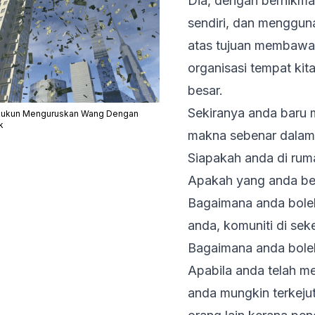
Dia, dengan berhikm
sendiri, dan menggun
atas tujuan membawa 
organisasi tempat kita
besar.
Sekiranya anda baru m
Rukun Menguruskan Wang Dengan
k
makna sebenar dalam 
Siapakah anda di rum
Apakah yang anda ben
Bagaimana anda bol
anda, komuniti di seke
Bagaimana anda boleh 
Apabila anda telah m
anda mungkin terkeju