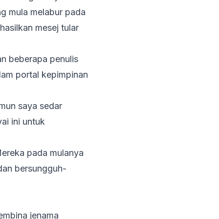
ang mula melabur pada
asilkan mesej tular
n beberapa penulis
lam portal kepimpinan
amun saya sedar
i ini untuk
Mereka pada mulanya
dan bersungguh-
membina jenama