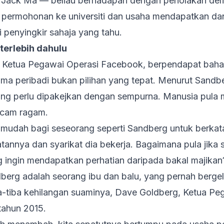
Jack Ma —
beliau berhadapan dengan penolakan de
 permohonan ke universiti dan usaha mendapatkan dana
 penyingkir sahaja yang tahu.
terlebih dahulu
tu Ketua Pegawai Operasi Facebook, berpendapat bah
ama peribadi bukan pilihan yang tepat. Menurut Sand
ang perlu dipakejkan dengan sempurna. Manusia pula
acam ragam.
 mudah bagi seseorang seperti Sandberg untuk berkata
atannya dan syarikat dia bekerja.
Bagaimana pula jika 
 ingin mendapatkan perhatian daripada bakal majikan
dberg adalah seorang ibu dan balu, yang pernah berge
ba-tiba kehilangan suaminya, Dave Goldberg, Ketua Pe
ahun 2015.