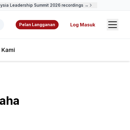
ia Leadership Summit 2026 recordings →
Open S
 video, sumber rujukan, dan pengarang.
Log Masuk
Pelan Langganan
 Kami
saha