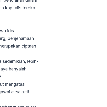
mi penolakan dalam
 kapitalis teroka
awa idea
berg, penjenamaan
 merupakan ciptaan
 sedemikian, lebih-
saya hanyalah
?
lut mengatasi
gawai eksekutif