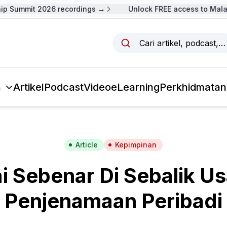
 Summit 2026 recordings →
Unlock FREE access to Malays
Cari artikel, podcast,
a
Artikel
Podcast
Video
eLearning
Perkhidmatan
Article
Kepimpinan
ai Sebenar Di Sebalik U
Penjenamaan Peribadi