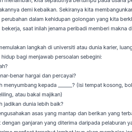
ah menambah, kita sepatutnya bertumpu pada usaha 
akannya demi kebaikan. Sekiranya kita membangunkan
perubahan dalam kehidupan golongan yang kita berkh
 bekerja, saat inilah
jenama peribadi memberi makna dan
emulakan langkah di universiti atau dunia karier, lua
hidup bagi menjawab persoalan sebegini:
ah?
ar-benar hargai dan percayai?
eh menyumbang kepada
______
? (isi
tempat kosong, bol
liling, atau bakal majikan)
jadikan dunia lebih baik?
engusahakan asas yang mantap dan berikan yang terba
t dengan ganjaran yang diterima daripada pelaburan y