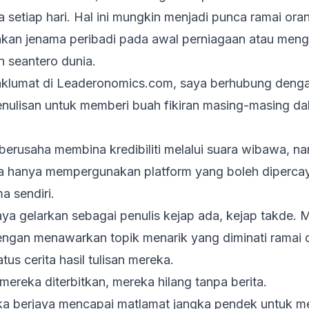
a setiap hari. Hal ini mungkin menjadi punca ramai or
kan jenama peribadi pada awal perniagaan atau mengh
n seantero dunia.
klumat di
Leaderonomics.com
, saya berhubung denga
lisan untuk memberi buah fikiran masing-masing da
berusaha membina kredibiliti melalui suara wibawa, n
 hanya mempergunakan platform yang boleh dipercaya
 sendiri.
aya gelarkan sebagai penulis
kejap ada, kejap takde
. 
ngan menawarkan topik menarik yang diminati ramai 
atus cerita hasil tulisan mereka.
mereka diterbitkan, mereka hilang tanpa berita.
ka berjaya mencapai matlamat jangka pendek untuk 