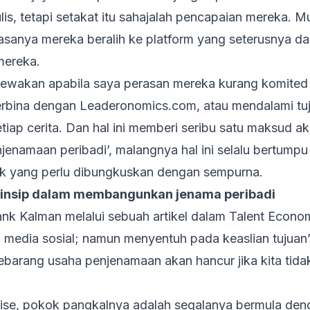
lis, tetapi setakat itu sahajalah pencapaian mereka. 
sanya mereka beralih ke platform yang seterusnya d
mereka.
wakan apabila saya perasan mereka kurang komited
erbina dengan Leaderonomics.com, atau mendalami tu
tiap cerita. Dan hal ini memberi seribu satu maksud
jenamaan peribadi’, malangnya hal ini selalu bertumpu
k yang perlu dibungkuskan dengan sempurna.
rinsip dalam membangunkan jenama peribadi
ank Kalman melalui sebuah
artikel
dalam
Talent
Econo
 media sosial; namun menyentuh pada keaslian tujuan
arang usaha penjenamaan akan hancur jika kita tida
ise, pokok pangkalnya adalah segalanya bermula
den