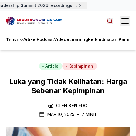
dership Summit 2026 recordings →
Open
Cari artike
Artikel
Podcast
Video
eLearning
Perkhidmatan Kami
Tema
Article
Kepimpinan
Luka yang Tidak Kelihatan: Harga
Sebenar Kepimpinan
OLEH
BEN FOO
MAR 10, 2025
•
7 MINIT