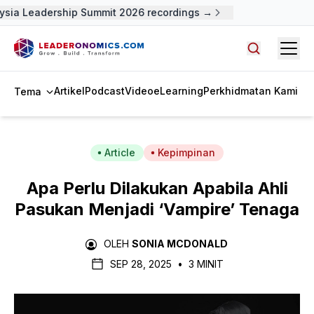
sia Leadership Summit 2026 recordings →
Open
Cari artike
Artikel
Podcast
Video
eLearning
Perkhidmatan Kami
Tema
Article
Kepimpinan
Apa Perlu Dilakukan Apabila Ahli
Pasukan Menjadi ‘Vampire’ Tenaga
OLEH
SONIA MCDONALD
SEP 28, 2025
•
3 MINIT