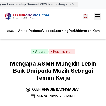
sia Leadership Summit 2026 recordings →
Open
Cari artike
Artikel
Podcast
Video
eLearning
Perkhidmatan Kami
Tema
Article
Kepimpinan
Mengapa ASMR Mungkin Lebih
Baik Daripada Muzik Sebagai
Teman Kerja
OLEH
ANGGIE RACHMADEVI
SEP 30, 2025
•
3 MINIT