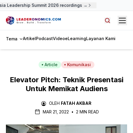
ia Leadership Summit 2026 recordings →
Open
Cari artike
Artikel
Podcast
Video
eLearning
Layanan Kami
Tema
Article
Komunikasi
Elevator Pitch: Teknik Presentasi
Untuk Memikat Audiens
OLEH
FATAH AKBAR
MAR 21, 2022
•
2 MIN READ