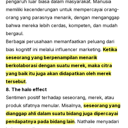
pengaruh luar biasa dalam masyarakat. Manusia
memiliki kecenderungan untuk mempercayai orang-
orang yang parasnya menarik, dengan menganggap
bahwa mereka lebih cerdas, kompeten, dan mudah
bergaul.
Berbagai perusahaan memanfaatkan peluang dari
bias kognitif ini melalui
influencer marketing
.
Ketika
seseorang yang berpenampilan menarik
berkolaborasi dengan suatu merek, maka citra
yang baik itu juga akan didapatkan oleh merek
tersebut
.
8.
The halo effect
Sentimen positif terhadap seseorang, merek, atau
produk sifatnya menular. Misalnya,
seseorang yang
dianggap ahli dalam suatu bidang juga dipercayai
pendapatnya pada bidang lain
. Nathalie menyadari