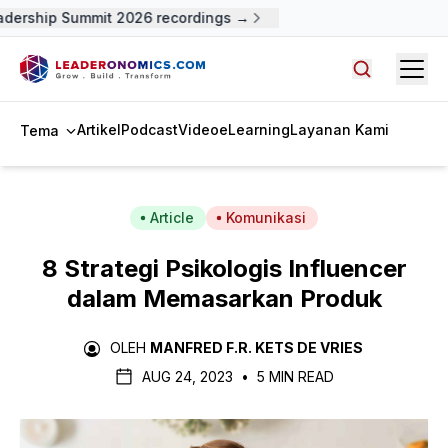
dership Summit 2026 recordings →
Open
Cari artike
Artikel
Podcast
Video
eLearning
Layanan Kami
Tema
Article
Komunikasi
8 Strategi Psikologis Influencer
dalam Memasarkan Produk
OLEH
MANFRED F.R. KETS DE VRIES
AUG 24, 2023
•
5 MIN READ