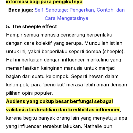
informasi bagi para pengikutnya
.
Baca juga:
Self-Sabotage: Pengertian, Contoh, dan
Cara Mengatasinya
5.
The sheeple effect
Hampir semua manusia cenderung berperilaku
dengan cara kolektif yang serupa. Muncullah istilah
untuk ini, yakni berperilaku seperti domba (
sheeple
).
Hal ini berkaitan dengan
influencer marketing
yang
memanfaatkan keinginan manusia untuk menjadi
bagian dari suatu kelompok. Seperti hewan dalam
kelompok, para ‘pengikut’ merasa lebih aman dengan
pilihan opini populer.
Audiens yang cukup besar berfungsi sebagai
validasi atas keahlian dan kredibilitas
influencer
,
karena begitu banyak orang lain yang menyetujui apa
yang
influencer
tersebut lakukan. Nathalie pun