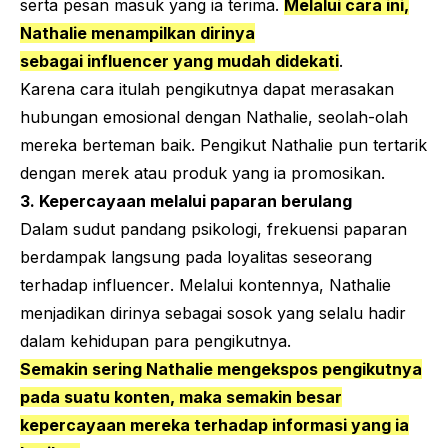
serta pesan masuk yang ia terima.
Melalui cara ini,
Nathalie menampilkan dirinya
sebagai
influencer
yang mudah didekati
.
Karena cara itulah pengikutnya dapat merasakan
hubungan emosional dengan Nathalie, seolah-olah
mereka berteman baik. Pengikut Nathalie pun tertarik
dengan merek atau produk yang ia promosikan.
3. Kepercayaan melalui paparan berulang
Dalam sudut pandang psikologi, frekuensi paparan
berdampak langsung pada loyalitas seseorang
terhadap
influencer
. Melalui kontennya, Nathalie
menjadikan dirinya sebagai sosok yang selalu hadir
dalam kehidupan para pengikutnya.
Semakin sering Nathalie mengekspos pengikutnya
pada suatu konten, maka semakin besar
kepercayaan mereka terhadap informasi yang ia