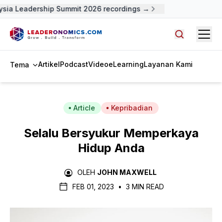
sia Leadership Summit 2026 recordings →
Open
Cari artike
Artikel
Podcast
Video
eLearning
Layanan Kami
Tema
Article
Kepribadian
Selalu Bersyukur Memperkaya
Hidup Anda
OLEH
JOHN MAXWELL
FEB 01, 2023
•
3 MIN READ