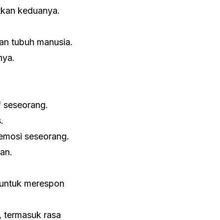
atkan keduanya.
an tubuh manusia.
nya.
f seseorang.
.
emosi seseorang.
an.
 untuk merespon
 termasuk rasa