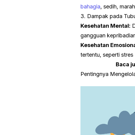
bahagia
, sedih, marah
3. Dampak pada Tubu
Kesehatan Mental:
D
gangguan kepribadian
Kesehatan Emosiona
tertentu, seperti stre
Baca j
Pentingnya Mengelol