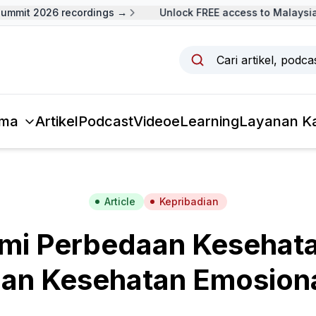
mmit 2026 recordings →
Unlock FREE access to Malaysia 
Cari artikel, podc
ma
Artikel
Podcast
Video
eLearning
Layanan K
Article
Kepribadian
i Perbedaan Kesehata
an Kesehatan Emosion