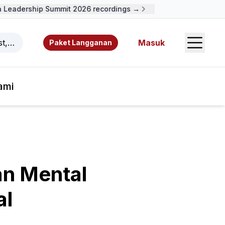
Leadership Summit 2026 recordings →
Open S
ast, video, sumber daya, dan penulis.
Masuk
Paket Langganan
ami
n Mental
al