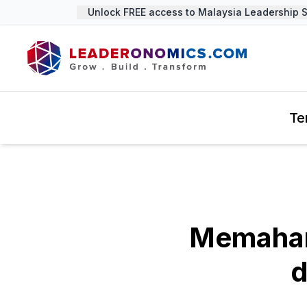
Unlock FREE access to Malaysia Leadership Su
Te
Memaham
d