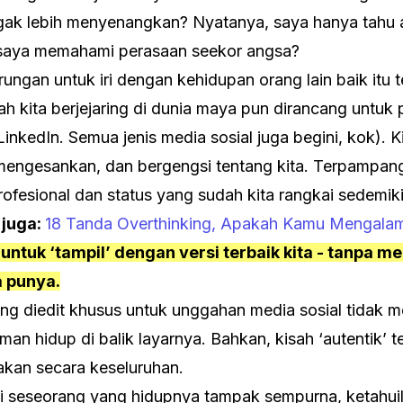
ak lebih menyenangkan? Nyatanya, saya hanya tahu 
 saya memahami perasaan seekor angsa?
rungan untuk iri dengan kehidupan orang lain baik itu t
ah kita berjejaring di dunia maya pun dirancang untuk
LinkedIn. Semua jenis media sosial juga begini, kok).
 mengesankan, dan bergengsi tentang kita. Terpampang
ofesional dan status yang sudah kita rangkai sedemik
 juga:
18 Tanda Overthinking, Apakah Kamu Mengala
n untuk ‘tampil’ dengan versi terbaik kita - tanpa 
a punya.
ng diedit khusus untuk unggahan media sosial tidak 
man hidup di balik layarnya. Bahkan, kisah ‘autentik’ 
takan secara keseluruhan.
seseorang yang hidupnya tampak sempurna, ketahuil