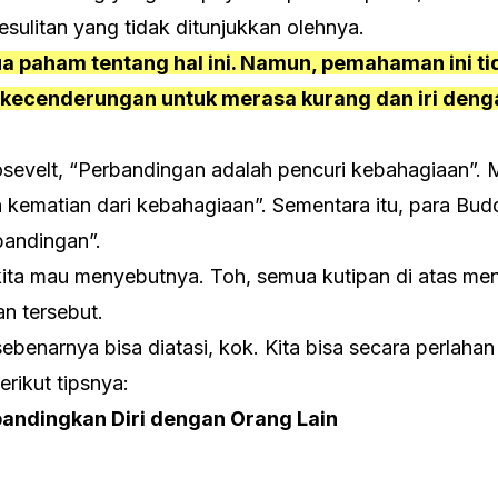
sulitan yang tidak ditunjukkan olehnya.
ua paham tentang hal ini. Namun, pemahaman ini 
i kecenderungan untuk merasa kurang dan iri den
sevelt, “Perbandingan adalah pencuri kebahagiaan”. 
 kematian dari kebahagiaan”. Sementara itu, para Bu
bandingan”.
ita mau menyebutnya. Toh, semua kutipan di atas men
an tersebut.
benarnya bisa diatasi, kok. Kita bisa secara perlaha
erikut tipsnya:
andingkan Diri dengan Orang Lain