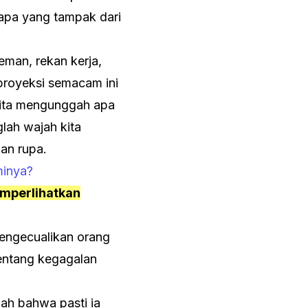
apa yang tampak dari
eman, rekan kerja,
 proyeksi semacam ini
 Kita mengunggah apa
lah wajah kita
ian rupa.
minya?
memperlihatkan
mengecualikan orang
tentang kegagalan
ah bahwa pasti ia