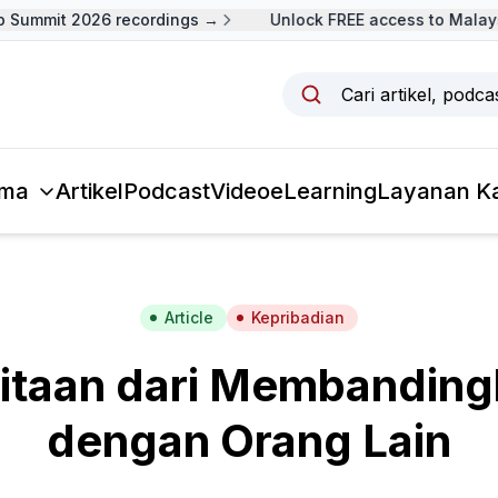
Summit 2026 recordings →
Unlock FREE access to Malaysi
Cari artikel, podc
ma
Artikel
Podcast
Video
eLearning
Layanan K
Article
Kepribadian
itaan dari Membandingk
dengan Orang Lain