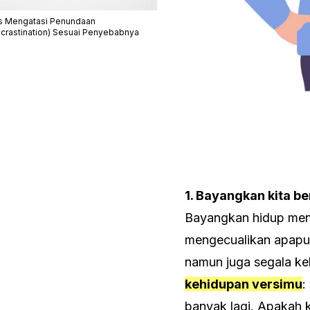
s Mengatasi Penundaan
ocrastination) Sesuai Penyebabnya
1. Bayangkan kita be
Bayangkan hidup menj
mengecualikan apapun
namun juga segala ke
kehidupan versimu
:
banyak lagi. Apakah 