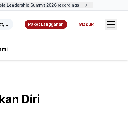
a Leadership Summit 2026 recordings →
Open S
ast, video, sumber daya, dan penulis.
Masuk
Paket Langganan
ami
an Diri