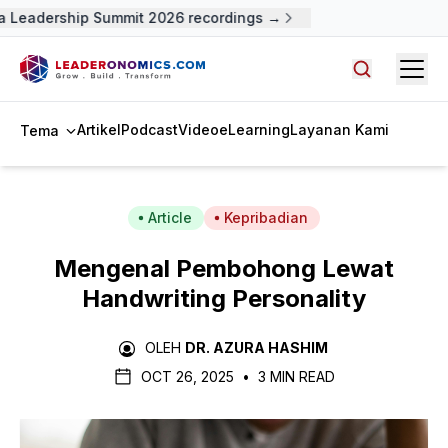
 Leadership Summit 2026 recordings →
Open
Cari artike
Artikel
Podcast
Video
eLearning
Layanan Kami
Tema
Article
Kepribadian
Mengenal Pembohong Lewat
Handwriting Personality
OLEH
DR. AZURA HASHIM
OCT 26, 2025
•
3 MIN READ