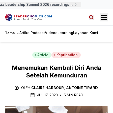
a Leadership Summit 2026 recordings →
Open
Cari artike
Artikel
Podcast
Video
eLearning
Layanan Kami
Tema
Article
Kepribadian
Menemukan Kembali Diri Anda
Setelah Kemunduran
OLEH
CLAIRE HARBOUR
,
ANTOINE TIRARD
JUL 17, 2023
•
5 MIN READ