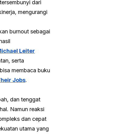
tersembunyi dari
kinerja, mengurangi
pkan
burnout
sebagai
asil
ichael Leiter
tan, serta
mu bisa membaca buku
Their Jobs
.
bah, dan tenggat
 hal. Namun reaksi
kompleks dan cepat
kekuatan utama yang