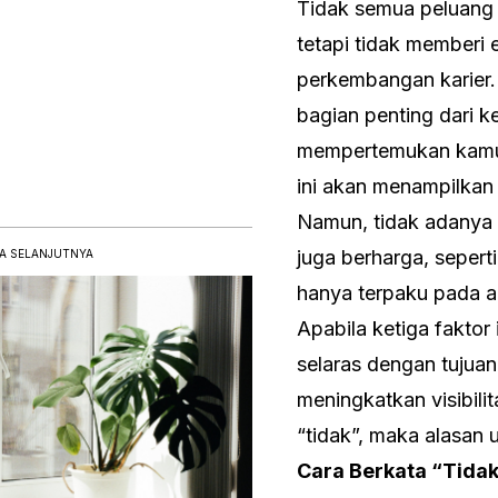
Tidak semua peluang m
tetapi tidak memberi
perkembangan karier. 
bagian penting dari k
mempertemukan kamu 
ini akan menampilkan
Namun, tidak adanya v
juga berharga, sepert
A SELANJUTNYA
hanya terpaku pada 
Apabila ketiga fakto
selaras dengan tujuan
meningkatkan visibili
“tidak”, maka alasan 
Cara Berkata “Tida