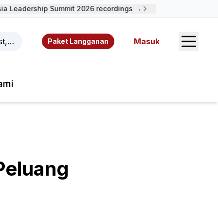
 Leadership Summit 2026 recordings →
Open S
ast, video, sumber daya, dan penulis.
Masuk
Paket Langganan
ami
Peluang