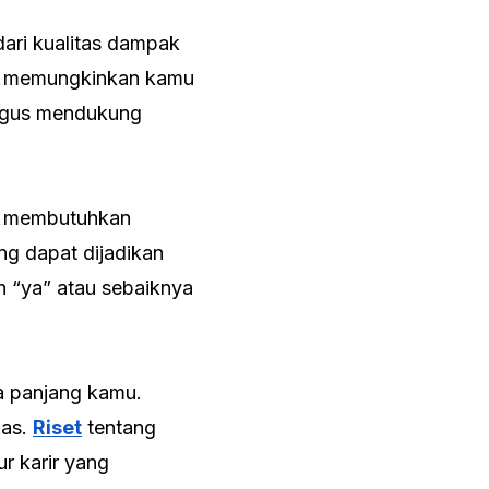
 dari kualitas dampak
an memungkinkan kamu
ligus mendukung
ni membutuhkan
ng dapat dijadikan
n “ya” atau sebaiknya
ka panjang kamu.
las.
Riset
tentang
r karir yang