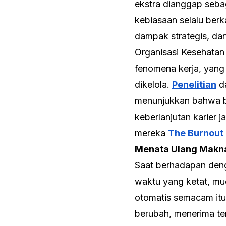
ekstra dianggap sebag
kebiasaan selalu ber
dampak strategis, dan
Organisasi Kesehata
fenomena kerja, yang 
dikelola.
Penelitian
da
menunjukkan bahwa
keberlanjutan karier 
mereka
The Burnout 
Menata Ulang Makn
Saat berhadapan denga
waktu yang ketat, mud
otomatis semacam itu
berubah, menerima te