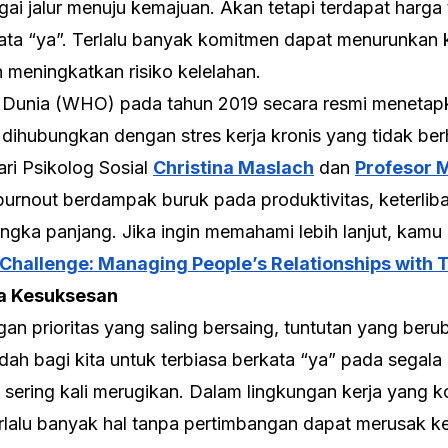
ai jalur menuju kemajuan. Akan tetapi terdapat harga 
kata “ya”. Terlalu banyak komitmen dapat menurunkan 
 meningkatkan risiko kelelahan.
n Dunia (WHO) pada tahun 2019 secara resmi meneta
dihubungkan dengan stres kerja kronis yang tidak berh
ri Psikolog Sosial
Christina Maslach
dan
Profesor M
burnout
berdampak buruk pada produktivitas, keterliba
jangka panjang. Jika ingin memahami lebih lanjut, ka
Challenge: Managing People’s Relationships with 
a Kesuksesan
n prioritas yang saling bersaing, tuntutan yang beru
ah bagi kita untuk terbiasa berkata “ya” pada segala
 sering kali merugikan. Dalam lingkungan kerja yang 
rlalu banyak hal tanpa pertimbangan dapat merusak 