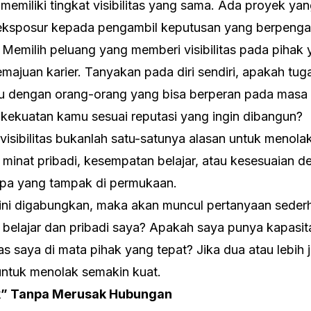
emiliki tingkat visib
ilitas yang sama. Ada proyek ya
 eksposur kepada pengambil keputusan yang berpenga
Memilih peluang yang memberi visibilitas pada pihak 
emajuan karier. Tanyakan pada diri sendiri, apakah tuga
dengan orang-orang yang bisa berperan pada masa 
 kekuatan kamu sesuai reputasi yang ingin dibangun?
isibilitas bukanlah satu-satunya alasan untuk menolak
i minat pribadi, kesempatan belajar, atau kesesuaian d
apa yang tampak di permukaan.
r ini digabungkan, maka akan muncul pertanyaan seder
 belajar dan pribadi saya? Apakah saya punya kapasit
tas saya di mata pihak yang tepat? Jika dua atau lebih
untuk menolak semakin kuat.
k” Tanpa Merusak Hubungan