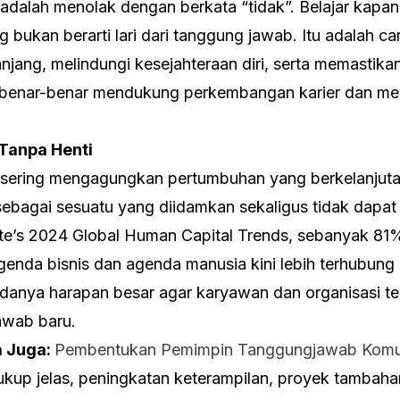
ru adalah menolak dengan berkata “tidak”. Belajar kap
 bukan berarti lari dari tanggung jawab. Itu adalah c
jang, melindungi kesejahteraan diri, serta memastika
 benar-benar mendukung perkembangan karier dan m
Tanpa Henti
 sering mengagungkan pertumbuhan yang berkelanjuta
agai sesuatu yang diidamkan sekaligus tidak dapat d
tte’s 2024 Global Human Capital Trends
, sebanyak 81
nda bisnis dan agenda manusia kini lebih terhubung
adanya harapan besar agar karyawan dan organisasi te
awab baru.
 Juga:
Pembentukan Pemimpin Tanggungjawab Komu
kup jelas, peningkatan keterampilan, proyek tambahan