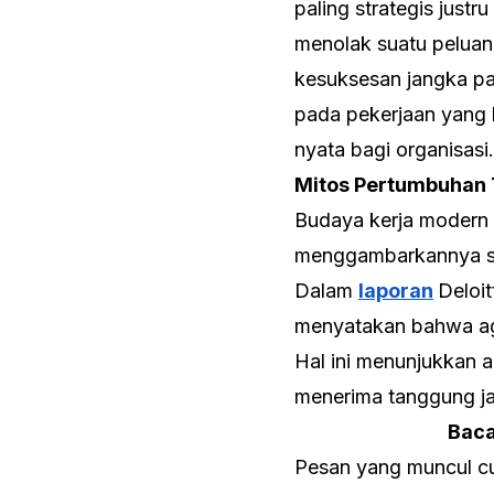
paling strategis just
menolak suatu peluang
kesuksesan jangka pan
pada pekerjaan yang
nyata bagi organisasi.
Mitos Pertumbuhan 
Budaya kerja modern
menggambarkannya seb
Dalam
laporan
Deloi
menyatakan bahwa age
Hal ini menunjukkan 
menerima tanggung j
Baca
Pesan yang muncul cu