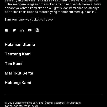
Banyak yang tidak memiliki akses ke sumber daya yang dibutuhkan
untuk mengembangkan potensi kepemimpinan penuh mereka. Itulah
sebabnya konten kami akan selalu gratis, dan kami akan selamanya
berterima kasih kepada mereka yang membantu mewujudkan ini.
Earn your one-way ticket to heaven.
Halaman Utama
Tentang Kami
Tim Kami
Mari Ikut Serta
Hubungi Kami
©
2026
Leaderonomics Sdn. Bhd. (
Nomor Registrasi Perusahaan:
200701005019 (763018-A))