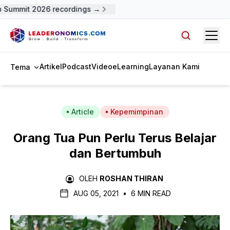
Summit 2026 recordings →
Open
Cari artike
Artikel
Podcast
Video
eLearning
Layanan Kami
Tema
Article
Kepemimpinan
Orang Tua Pun Perlu Terus Belajar
dan Bertumbuh
OLEH
ROSHAN THIRAN
AUG 05, 2021
•
6 MIN READ