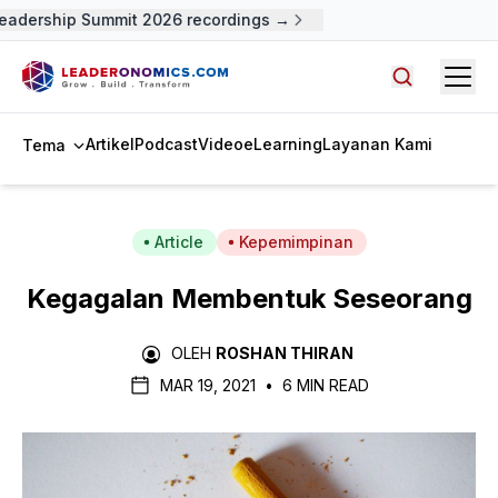
adership Summit 2026 recordings →
Open
Cari artike
Artikel
Podcast
Video
eLearning
Layanan Kami
Tema
Article
Kepemimpinan
Kegagalan Membentuk Seseorang
OLEH
ROSHAN THIRAN
MAR 19, 2021
•
6 MIN READ