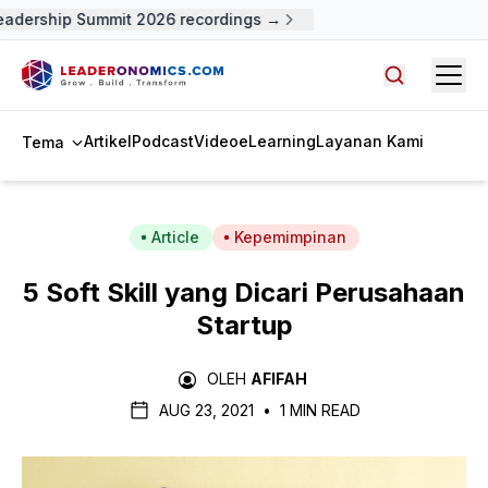
dership Summit 2026 recordings →
Open
Cari artike
Artikel
Podcast
Video
eLearning
Layanan Kami
Tema
Article
Kepemimpinan
5 Soft Skill yang Dicari Perusahaan
Startup
OLEH
AFIFAH
AUG 23, 2021
•
1 MIN READ