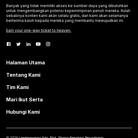
Banyak yang tidak memiliki akses ke sumber daya yang dibutuhkan
untuk mengembangkan potensi kepemimpinan penuh mereka. Itulah
sebabnya konten kami akan selalu gratis, dan kami akan selamanya
berterima kasih kepada mereka yang membantu mewujudkan ini.
Earn your one-way ticket to heaven.
Halaman Utama
Tentang Kami
Tim Kami
Mari Ikut Serta
Hubungi Kami
©
2026
Leaderonomics Sdn. Bhd. (
Nomor Registrasi Perusahaan: