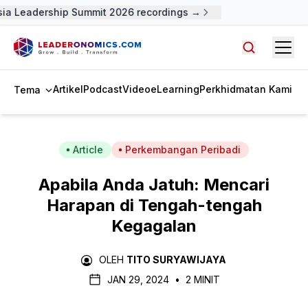
a Leadership Summit 2026 recordings →
Open
Cari artike
Artikel
Podcast
Video
eLearning
Perkhidmatan Kami
Tema
Article
Perkembangan Peribadi
Apabila Anda Jatuh: Mencari
Harapan di Tengah-tengah
Kegagalan
OLEH
TITO SURYAWIJAYA
JAN 29, 2024
•
2 MINIT