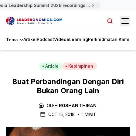
ia Leadership Summit 2026 recordings →
Open
Cari artike
Artikel
Podcast
Video
eLearning
Perkhidmatan Kami
Tema
Article
Kepimpinan
Buat Perbandingan Dengan Diri
Bukan Orang Lain
OLEH
ROSHAN THIRAN
OCT 15, 2018
•
1 MINIT