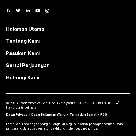
Halaman Utama
Tentang Kami
Pasukan Kami
Sertai Perjuangan
Hubungi Kami
©
2026
Leaderonomics Sdn. Bhd. (
No. Syarikat.
200701005019 (763018-A))
Hak cipta terpelihara.
Dasar Privacy
•
Dasar Pulangan Wang
•
Terma dan Syarat
•
RSS
Perhatian: Pandangan yang dikongsi di blog ini adalah pendapat peribadi para
pengarang dan tidak semestinya dikongsi oleh Leaderonomics.