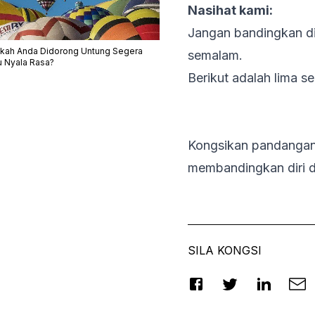
Nasihat kami:
Jangan bandingkan dir
kah Anda Didorong Untung Segera
semalam.
u Nyala Rasa?
Berikut adalah lima s
Kongsikan pandangan 
membandingkan diri d
SILA KONGSI