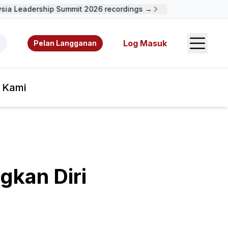
a Leadership Summit 2026 recordings →
Open S
 video, sumber rujukan, dan pengarang.
Log Masuk
Pelan Langganan
 Kami
gkan Diri