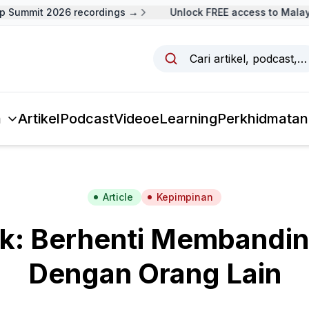
Summit 2026 recordings →
Unlock FREE access to Malaysi
Cari artikel, podcast,
a
Artikel
Podcast
Video
eLearning
Perkhidmatan
Article
Kepimpinan
ik: Berhenti Membandin
Dengan Orang Lain