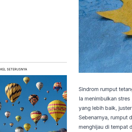
IKEL SETERUSNYA
Sindrom rumput tetan
Ia menimbulkan stres (
yang lebih baik, just
Sebenarnya, rumput di
menghijau di tempat 