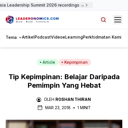
ia Leadership Summit 2026 recordings →
Open
Cari artike
Artikel
Podcast
Video
eLearning
Perkhidmatan Kami
Tema
Article
Kepimpinan
Tip Kepimpinan: Belajar Daripada
Pemimpin Yang Hebat
OLEH
ROSHAN THIRAN
MAR 23, 2018
•
1 MINIT