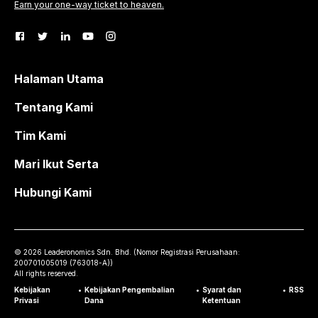
Earn your one-way ticket to heaven.
Halaman Utama
Tentang Kami
Tim Kami
Mari Ikut Serta
Hubungi Kami
©
2026
Leaderonomics Sdn. Bhd. (
Nomor Registrasi Perusahaan:
200701005019 (763018-A))
All rights reserved.
Kebijakan
•
Kebijakan Pengembalian
•
Syarat dan
•
RSS
Privasi
Dana
Ketentuan