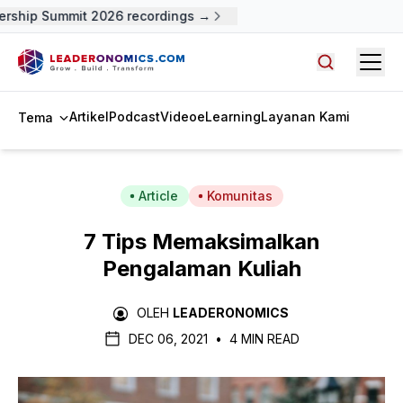
rship Summit 2026 recordings →
Open
Cari artike
Artikel
Podcast
Video
eLearning
Layanan Kami
Tema
Article
Komunitas
7 Tips Memaksimalkan
Pengalaman Kuliah
OLEH
LEADERONOMICS
DEC 06, 2021
•
4 MIN READ