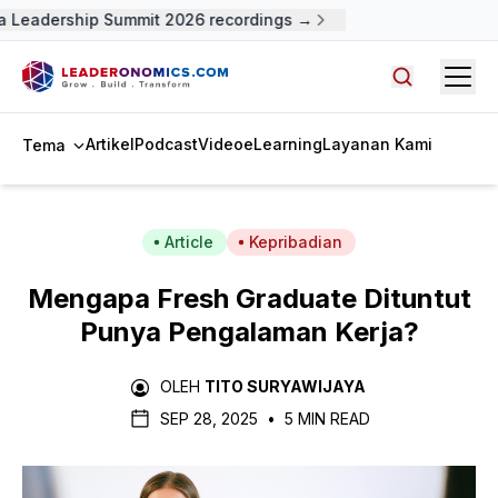
 Leadership Summit 2026 recordings →
Open
Cari artike
Artikel
Podcast
Video
eLearning
Layanan Kami
Tema
Article
Kepribadian
Mengapa Fresh Graduate Dituntut
Punya Pengalaman Kerja?
OLEH
TITO SURYAWIJAYA
SEP 28, 2025
•
5 MIN READ