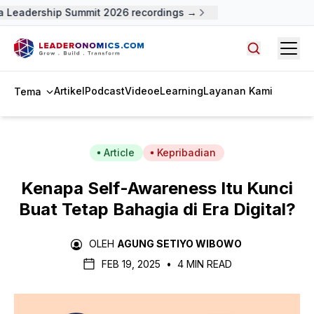
 Leadership Summit 2026 recordings →
Open
Cari artike
Artikel
Podcast
Video
eLearning
Layanan Kami
Tema
Article
Kepribadian
Kenapa Self-Awareness Itu Kunci
Buat Tetap Bahagia di Era Digital?
OLEH
AGUNG SETIYO WIBOWO
FEB 19, 2025
•
4 MIN READ