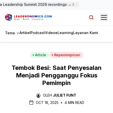
 Leadership Summit 2026 recordings →
Open
Cari artike
Artikel
Podcast
Video
eLearning
Layanan Kami
Tema
Article
Kepemimpinan
Tembok Besi: Saat Penyesalan
Menjadi Pengganggu Fokus
Pemimpin
OLEH
JULIET FUNT
OCT 18, 2025
•
4 MIN READ