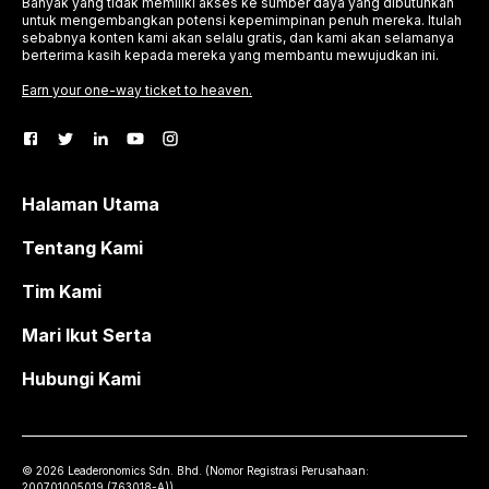
Banyak yang tidak memiliki akses ke sumber daya yang dibutuhkan
untuk mengembangkan potensi kepemimpinan penuh mereka. Itulah
sebabnya konten kami akan selalu gratis, dan kami akan selamanya
berterima kasih kepada mereka yang membantu mewujudkan ini.
Earn your one-way ticket to heaven.
Halaman Utama
Tentang Kami
Tim Kami
Mari Ikut Serta
Hubungi Kami
©
2026
Leaderonomics Sdn. Bhd. (
Nomor Registrasi Perusahaan:
200701005019 (763018-A))