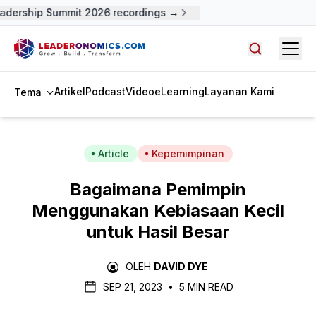
dership Summit 2026 recordings →
Open
Cari artike
Artikel
Podcast
Video
eLearning
Layanan Kami
Tema
Article
Kepemimpinan
Bagaimana Pemimpin
Menggunakan Kebiasaan Kecil
untuk Hasil Besar
OLEH
DAVID DYE
SEP 21, 2023
•
5 MIN READ