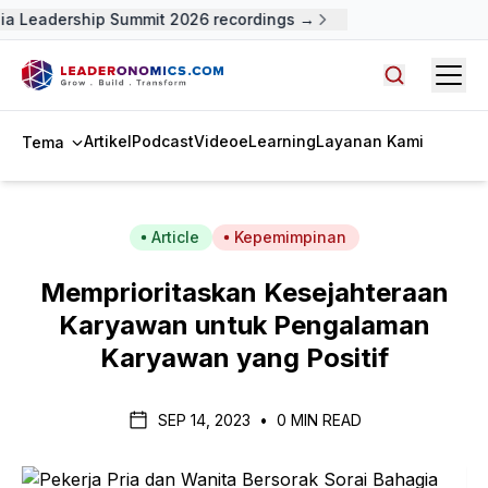
ia Leadership Summit 2026 recordings →
Open
Cari artike
Artikel
Podcast
Video
eLearning
Layanan Kami
Tema
Article
Kepemimpinan
Memprioritaskan Kesejahteraan
Karyawan untuk Pengalaman
Karyawan yang Positif
SEP 14, 2023
•
0 MIN READ