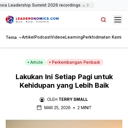
sia Leadership Summit 2026 recordings →
Open
Cari artike
Artikel
Podcast
Video
eLearning
Perkhidmatan Kami
Tema
Article
Perkembangan Peribadi
Lakukan Ini Setiap Pagi untuk
Kehidupan yang Lebih Baik
OLEH
TERRY SMALL
MAR 25, 2026
•
2 MINIT