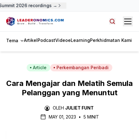
ummit 2026 recordings →
Open
Cari artike
Artikel
Podcast
Video
eLearning
Perkhidmatan Kami
Tema
Article
Perkembangan Peribadi
Cara Mengajar dan Melatih Semula
Pelanggan yang Menuntut
OLEH
JULIET FUNT
MAY 01, 2023
•
5 MINIT