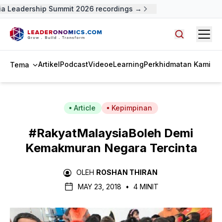
 Leadership Summit 2026 recordings →
Open
Cari artike
Artikel
Podcast
Video
eLearning
Perkhidmatan Kami
Tema
Article
Kepimpinan
#RakyatMalaysiaBoleh Demi
Kemakmuran Negara Tercinta
OLEH
ROSHAN THIRAN
MAY 23, 2018
•
4 MINIT