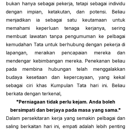
bukan hanya sebagai pekerja, tetapi sebagai individu
dengan impian, ketakutan, dan potensi. Beliau
menjadikan ia sebagai satu keutamaan untuk
memahami keperluan tenaga kerjanya, sering
membuat lawatan tanpa pengumuman ke pelbagai
kemudahan Tata untuk berhubung dengan pekerja di
lapangan, meraikan pencapaian mereka dan
mendengar kebimbangan mereka. Penekanan beliau
pada membina hubungan telah menggalakkan
budaya kesetiaan dan kepercayaan, yang kekal
sebagai ciri khas Kumpulan Tata hari ini. Beliau
berkata dengan terkenal,
"Perniagaan tidak perlu kejam. Anda boleh
bersimpati dan berjaya pada masa yang sama."
Dalam persekitaran kerja yang semakin pelbagai dan
saling berkaitan hari ini, empati adalah lebih penting