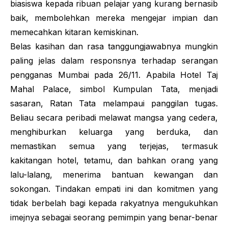
biasiswa kepada ribuan pelajar yang kurang bernasib
baik, membolehkan mereka mengejar impian dan
memecahkan kitaran kemiskinan.
Belas kasihan dan rasa tanggungjawabnya mungkin
paling jelas dalam responsnya terhadap serangan
pengganas Mumbai pada 26/11. Apabila Hotel Taj
Mahal Palace, simbol Kumpulan Tata, menjadi
sasaran, Ratan Tata melampaui panggilan tugas.
Beliau secara peribadi melawat mangsa yang cedera,
menghiburkan keluarga yang berduka, dan
memastikan semua yang terjejas, termasuk
kakitangan hotel, tetamu, dan bahkan orang yang
lalu-lalang, menerima bantuan kewangan dan
sokongan. Tindakan empati ini dan komitmen yang
tidak berbelah bagi kepada rakyatnya mengukuhkan
imejnya sebagai seorang pemimpin yang benar-benar