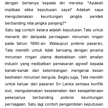
dengan bertanya kepada diri mereka: "Apakah
implikasi etika keputusan saya? Adakah saya
mengutamakan keuntungan jangka pendek
berbanding nilai jangka panjang?"
Satu lagi contoh ketara adalah keputusan Tata untuk
menarik diri daripada perniagaan minuman ringan
pada tahun 1990-an. Walaupun potensi pasaran,
Tata memilih untuk tidak bersaing dengan jenama
minuman ringan utama disebabkan oleh amalan
industri yang melibatkan pemasaran agresif kepada
kanak-kanak dan kebimbangan mengenai kesan
kesihatan minuman bergula. Begitu juga, Tata memilih
untuk keluar dari pasaran Sri Lanka semasa konflik
sivil, mengutamakan keselamatan dan kesejahteraan
pekerjanya berbanding potensi keuntungan
perniagaan. Satu lagi contoh pengambilan keputusan