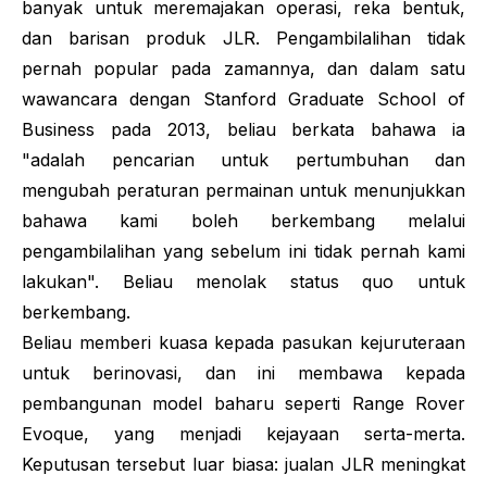
banyak untuk meremajakan operasi, reka bentuk,
dan barisan produk JLR. Pengambilalihan tidak
pernah popular pada zamannya, dan dalam satu
wawancara dengan Stanford Graduate School of
Business pada 2013, beliau berkata bahawa ia
"adalah pencarian untuk pertumbuhan dan
mengubah peraturan permainan untuk menunjukkan
bahawa kami boleh berkembang melalui
pengambilalihan yang sebelum ini tidak pernah kami
lakukan". Beliau menolak status quo untuk
berkembang.
Beliau memberi kuasa kepada pasukan kejuruteraan
untuk berinovasi, dan ini membawa kepada
pembangunan model baharu seperti Range Rover
Evoque, yang menjadi kejayaan serta-merta.
Keputusan tersebut luar biasa: jualan JLR meningkat