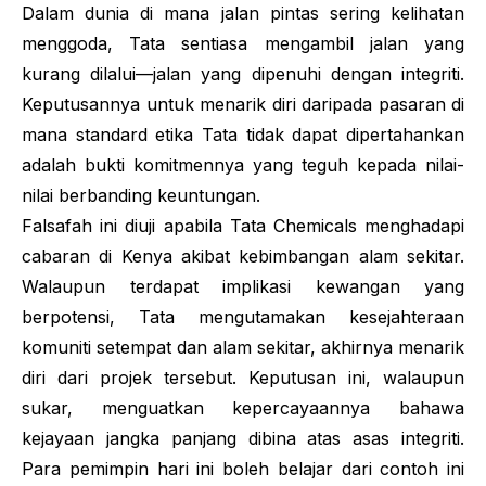
Dalam dunia di mana jalan pintas sering kelihatan
menggoda, Tata sentiasa mengambil jalan yang
kurang dilalui—jalan yang dipenuhi dengan integriti.
Keputusannya untuk menarik diri daripada pasaran di
mana standard etika Tata tidak dapat dipertahankan
adalah bukti komitmennya yang teguh kepada nilai-
nilai berbanding keuntungan.
Falsafah ini diuji apabila Tata Chemicals menghadapi
cabaran di Kenya akibat kebimbangan alam sekitar.
Walaupun terdapat implikasi kewangan yang
berpotensi, Tata mengutamakan kesejahteraan
komuniti setempat dan alam sekitar, akhirnya menarik
diri dari projek tersebut. Keputusan ini, walaupun
sukar, menguatkan kepercayaannya bahawa
kejayaan jangka panjang dibina atas asas integriti.
Para pemimpin hari ini boleh belajar dari contoh ini