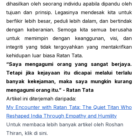
dihasilkan oleh seorang individu apabila dipandu oleh
tujuan dan prinsip. Legasinya mendesak kita untuk
berfikir lebih besar, peduli lebih dalam, dan bertindak
dengan keberanian. Semoga kita semua berusaha
untuk memimpin dengan keanggunan, visi, dan
integriti yang tidak tergoyahkan yang mentakrifkan
kehidupan luar biasa Ratan Tata.
“Saya mengagumi orang yang sangat berjaya.
Tetapi jika kejayaan itu dicapai melalui terlalu
banyak kekejaman, maka saya mungkin kurang
mengagumi orang itu.” - Ratan Tata
Artikel ini diterjemah daripada:
My Encounter with Ratan Tata: The Quiet Titan Who
Reshaped India Through Empathy and Humility
Untuk membaca lebih banyak artikel oleh Roshan
Thiran, klik di
sini
.