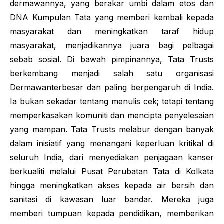
dermawannya, yang berakar umbi dalam etos dan
DNA Kumpulan Tata yang memberi kembali kepada
masyarakat dan meningkatkan taraf hidup
masyarakat, menjadikannya juara bagi pelbagai
sebab sosial. Di bawah pimpinannya, Tata Trusts
berkembang menjadi salah satu organisasi
Dermawanterbesar dan paling berpengaruh di India.
Ia bukan sekadar tentang menulis cek; tetapi tentang
memperkasakan komuniti dan mencipta penyelesaian
yang mampan. Tata Trusts melabur dengan banyak
dalam inisiatif yang menangani keperluan kritikal di
seluruh India, dari menyediakan penjagaan kanser
berkualiti melalui Pusat Perubatan Tata di Kolkata
hingga meningkatkan akses kepada air bersih dan
sanitasi di kawasan luar bandar. Mereka juga
memberi tumpuan kepada pendidikan, memberikan