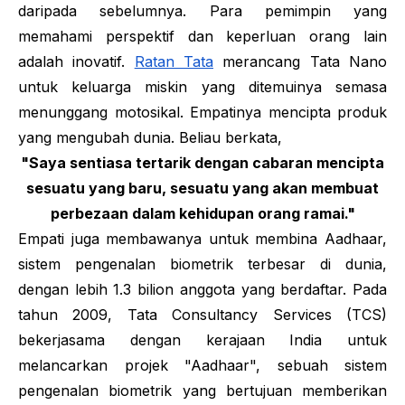
daripada sebelumnya. Para pemimpin yang
memahami perspektif dan keperluan orang lain
adalah inovatif.
Ratan Tata
merancang Tata Nano
untuk keluarga miskin yang ditemuinya semasa
menunggang motosikal. Empatinya mencipta produk
yang mengubah dunia. Beliau berkata,
"Saya sentiasa tertarik dengan cabaran mencipta
sesuatu yang baru, sesuatu yang akan membuat
perbezaan dalam kehidupan orang ramai."
Empati juga membawanya untuk membina Aadhaar,
sistem pengenalan biometrik terbesar di dunia,
dengan lebih 1.3 bilion anggota yang berdaftar. Pada
tahun 2009, Tata Consultancy Services (TCS)
bekerjasama dengan kerajaan India untuk
melancarkan projek "Aadhaar", sebuah sistem
pengenalan biometrik yang bertujuan memberikan