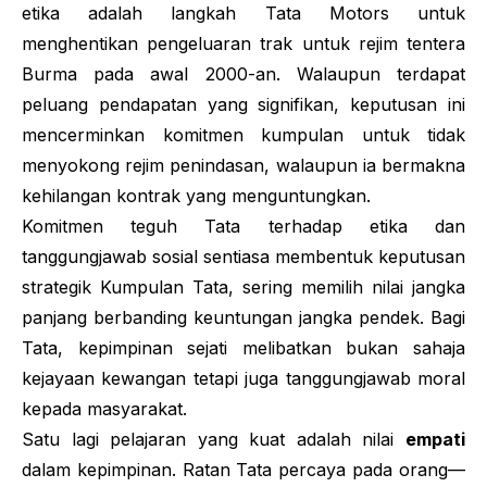
etika adalah langkah Tata Motors untuk
menghentikan pengeluaran trak untuk rejim tentera
Burma pada awal 2000-an. Walaupun terdapat
peluang pendapatan yang signifikan, keputusan ini
mencerminkan komitmen kumpulan untuk tidak
menyokong rejim penindasan, walaupun ia bermakna
kehilangan kontrak yang menguntungkan.
Komitmen teguh Tata terhadap etika dan
tanggungjawab sosial sentiasa membentuk keputusan
strategik Kumpulan Tata, sering memilih nilai jangka
panjang berbanding keuntungan jangka pendek. Bagi
Tata, kepimpinan sejati melibatkan bukan sahaja
kejayaan kewangan tetapi juga tanggungjawab moral
kepada masyarakat.
Satu lagi pelajaran yang kuat adalah nilai
empati
dalam kepimpinan. Ratan Tata percaya pada orang—