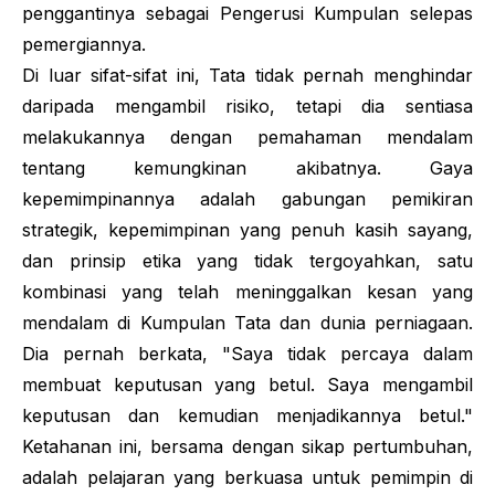
penggantinya sebagai Pengerusi Kumpulan selepas
pemergiannya.
Di luar sifat-sifat ini, Tata tidak pernah menghindar
daripada mengambil risiko, tetapi dia sentiasa
melakukannya dengan pemahaman mendalam
tentang kemungkinan akibatnya. Gaya
kepemimpinannya adalah gabungan pemikiran
strategik, kepemimpinan yang penuh kasih sayang,
dan prinsip etika yang tidak tergoyahkan, satu
kombinasi yang telah meninggalkan kesan yang
mendalam di Kumpulan Tata dan dunia perniagaan.
Dia pernah berkata, "Saya tidak percaya dalam
membuat keputusan yang betul. Saya mengambil
keputusan dan kemudian menjadikannya betul."
Ketahanan ini, bersama dengan sikap pertumbuhan,
adalah pelajaran yang berkuasa untuk pemimpin di