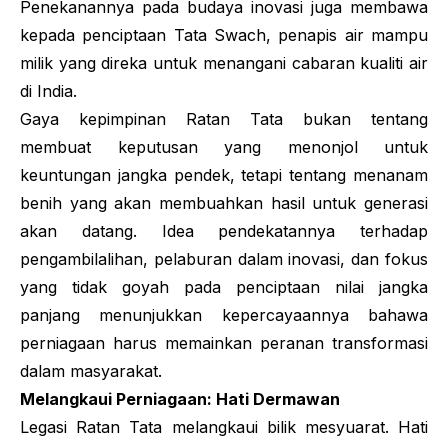
Penekanannya pada budaya inovasi juga membawa
kepada penciptaan Tata Swach, penapis air mampu
milik yang direka untuk menangani cabaran kualiti air
di India.
Gaya kepimpinan Ratan Tata bukan tentang
membuat keputusan yang menonjol untuk
keuntungan jangka pendek, tetapi tentang menanam
benih yang akan membuahkan hasil untuk generasi
akan datang. Idea pendekatannya terhadap
pengambilalihan, pelaburan dalam inovasi, dan fokus
yang tidak goyah pada penciptaan nilai jangka
panjang menunjukkan kepercayaannya bahawa
perniagaan harus memainkan peranan transformasi
dalam masyarakat.
Melangkaui Perniagaan: Hati Dermawan
Legasi Ratan Tata melangkaui bilik mesyuarat. Hati