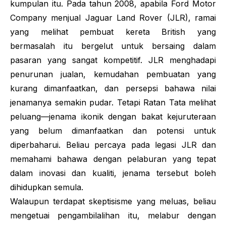
kumpulan itu. Pada tahun 2008, apabila Ford Motor
Company menjual Jaguar Land Rover (JLR), ramai
yang melihat pembuat kereta British yang
bermasalah itu bergelut untuk bersaing dalam
pasaran yang sangat kompetitif. JLR menghadapi
penurunan jualan, kemudahan pembuatan yang
kurang dimanfaatkan, dan persepsi bahawa nilai
jenamanya semakin pudar. Tetapi Ratan Tata melihat
peluang—jenama ikonik dengan bakat kejuruteraan
yang belum dimanfaatkan dan potensi untuk
diperbaharui. Beliau percaya pada legasi JLR dan
memahami bahawa dengan pelaburan yang tepat
dalam inovasi dan kualiti, jenama tersebut boleh
dihidupkan semula.
Walaupun terdapat
skeptisisme
yang meluas, beliau
mengetuai pengambilalihan itu, melabur dengan